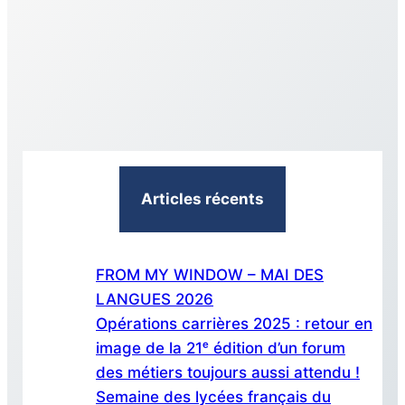
(SLFM
2025)
—
The
AI
Booklet
Articles récents
FROM MY WINDOW – MAI DES
LANGUES 2026
Opérations carrières 2025 : retour en
image de la 21ᵉ édition d’un forum
des métiers toujours aussi attendu !
Semaine des lycées français du