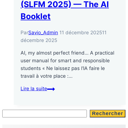
(SLFM 2025) — The AI
Booklet
Par
Savio_Admin
11 décembre 2025
11
décembre 2025
AI, my almost perfect friend… A practical
user manual for smart and responsible
students « Ne laissez pas l’IA faire le
travail à votre place :…
Semaine
Lire la suite
des
lycées
français
Rechercher
Rechercher
du
monde