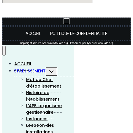
Menu
ACCUEIL
POLITIQUE DE CONFIDENTIALITE
Copyright © 2026 lyceesaviodouala.org | Propulsé par lyceesaviodouala.org
ACCUEIL
Ouvrir/fermer
ETABLISSEMENT
le
Mot du Chef
menu
enfant
d’établissement
Histoire de
l’établissement
L’APE, organisme
gestionnaire
Instances
Location des
installations