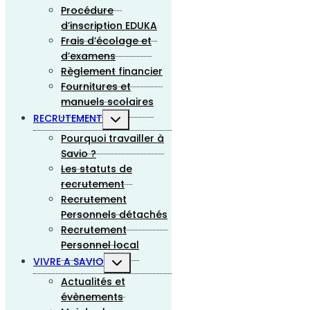
Procédure
d’inscription EDUKA
Frais d’écolage et
d’examens
Règlement financier
Fournitures et
manuels scolaires
Ouvrir/fermer
RECRUTEMENT
le
Pourquoi travailler à
menu
enfant
Savio ?
Les statuts de
recrutement
Recrutement
Personnels détachés
Recrutement
Personnel local
Ouvrir/fermer
VIVRE A SAVIO
le
Actualités et
menu
enfant
évènements