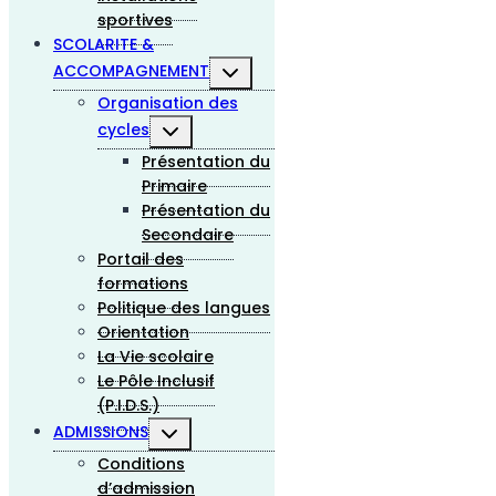
sportives
SCOLARITE &
Ouvrir/fermer
ACCOMPAGNEMENT
le
Organisation des
menu
enfant
Ouvrir/fermer
cycles
le
Présentation du
menu
enfant
Primaire
Présentation du
Secondaire
Portail des
formations
Politique des langues
Orientation
La Vie scolaire
Le Pôle Inclusif
(P.I.D.S.)
Ouvrir/fermer
ADMISSIONS
le
Conditions
menu
enfant
d’admission