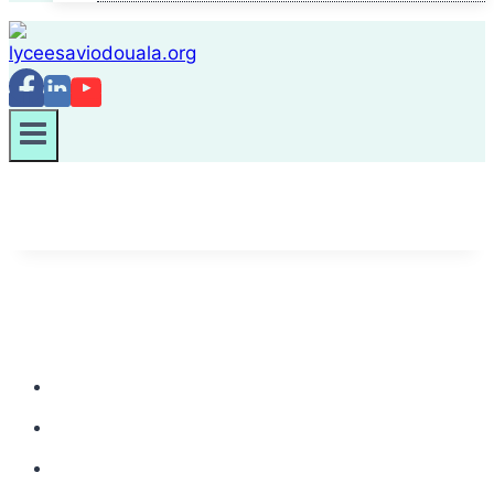
CONTACT DE LA SECTION SECONDAIRE
Rue Koumassi, Douala. B.P 1007
+237 676.94.15.56
accueil.lycee@lyceesaviodouala.org