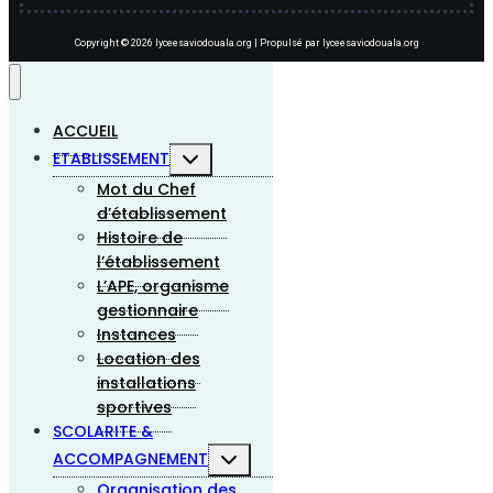
Copyright © 2026 lyceesaviodouala.org | Propulsé par lyceesaviodouala.org
ACCUEIL
ETABLISSEMENT
Mot du Chef
d’établissement
Histoire de
l’établissement
L’APE, organisme
gestionnaire
Instances
Location des
installations
sportives
SCOLARITE &
ACCOMPAGNEMENT
Organisation des