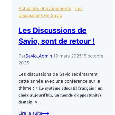
Actualités et évènements
|
Les
Discussions de Savio
Les Discussions de
Savio, sont de retour !
Par
Savio_Admin
19 mars 2025
15 octobre
2025
Les discussions de Savio redémarrent
cette année avec une conférence sur le
thème : « 𝐋𝐞 𝐬𝐲𝐬𝐭𝐞̀𝐦𝐞 𝐞́𝐝𝐮𝐜𝐚𝐭𝐢𝐟 𝐟𝐫𝐚𝐧𝐜̧𝐚𝐢𝐬 : 𝐮𝐧
𝐜𝐡𝐨𝐢𝐱 𝐚𝐮𝐣𝐨𝐮𝐫𝐝’𝐡𝐮𝐢, 𝐮𝐧 𝐦𝐨𝐧𝐝𝐞 𝐝’𝐨𝐩𝐩𝐨𝐫𝐭𝐮𝐧𝐢𝐭𝐞́𝐬
𝐝𝐞𝐦𝐚𝐢𝐧. »…
Lire la suite