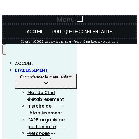
Menu
ACCUEIL
POLITIQUE DE CONFIDENTIALITE
Copyright © 2026 lyceesaviodouala.org | Propulsé par lyceesaviodouala.org
ACCUEIL
ETABLISSEMENT
Ouvrir/fermer le menu enfant
Mot du Chef
d’établissement
Histoire de
l’établissement
L’APE, organisme
gestionnaire
Instances