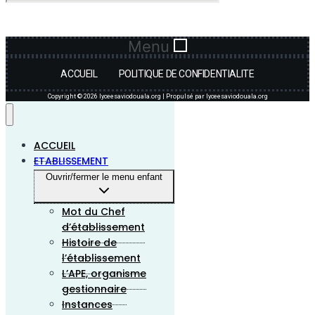
Menu
ACCUEIL
POLITIQUE DE CONFIDENTIALITE
Copyright © 2026 lyceesaviodouala.org | Propulsé par lyceesaviodouala.org
ACCUEIL
ETABLISSEMENT
Ouvrir/fermer le menu enfant
Mot du Chef
d’établissement
Histoire de
l’établissement
L’APE, organisme
gestionnaire
Instances