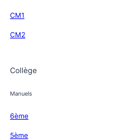
CM1
CM2
Collège
Manuels
6ème
5ème