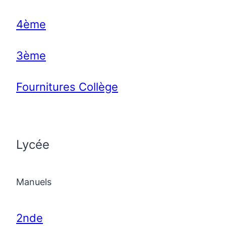
4ème
3ème
Fournitures Collège
Lycée
Manuels
2nde