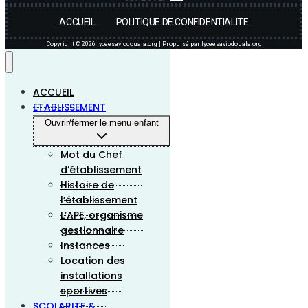
ACCUEIL
POLITIQUE DE CONFIDENTIALITE
Copyright © 2026 lyceesaviodouala.org | Propulsé par lyceesaviodouala.org
ACCUEIL
ETABLISSEMENT
Ouvrir/fermer le menu enfant
Mot du Chef
d’établissement
Histoire de
l’établissement
L’APE, organisme
gestionnaire
Instances
Location des
installations
sportives
SCOLARITE &