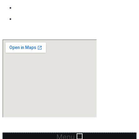
+237 654.26.99.84
secretariat.primaire@lyceesaviodouala.org
Menu