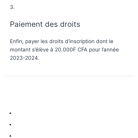
3.
Paiement des droits
Enfin, payer les droits d’inscription dont le
montant s’élève à 20.000F CFA pour l’année
2023-2024.
CONTACT DE LA SECTION SECONDAIRE
Rue Koumassi, Douala. B.P 1007
+237 676.94.15.56
accueil.lycee@lyceesaviodouala.org