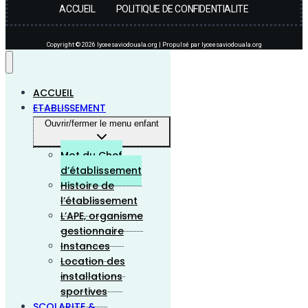
ACCUEIL
POLITIQUE DE CONFIDENTIALITE
Copyright © 2026 lyceesaviodouala.org | Propulsé par lyceesaviodouala.org
ACCUEIL
ETABLISSEMENT
Ouvrir/fermer le menu enfant
Mot du Chef
d’établissement
Histoire de
l’établissement
L’APE, organisme
gestionnaire
Instances
Location des
installations
sportives
SCOLARITE &