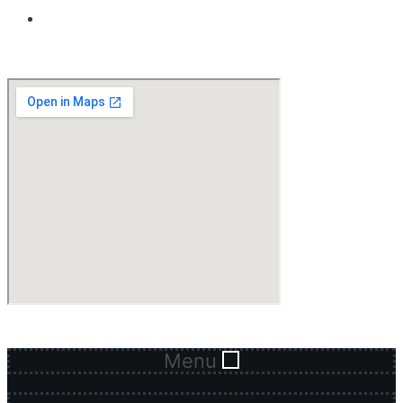
secretariat.primaire@lyceesaviodouala.org
Menu