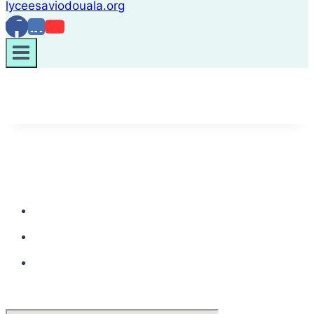
CONTACT DE LA SECTION SECONDAIRE
Rue Koumassi, Douala. B.P 1007
+237 676.94.15.56
accueil.lycee@lyceesaviodouala.org