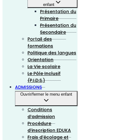
enfant
Présentation du
Primaire
Présentation du
Secondaire
Portail des
formations
Politique des langues
Orientation
La Vie scolaire
Le Pôle Inclusif
(P.I.D.S.)
ADMISSIONS
Ouvrir/fermer le menu enfant
Conditions
d’admission
Procédure
d’inscription EDUKA
Frais d’écolage et